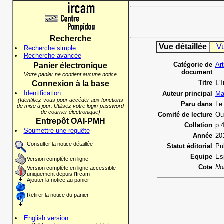
Recherche
Vue détaillée
V
Recherche simple
Recherche avancée
Catégorie de
Ar
Panier électronique
document
Votre panier ne contient aucune notice
Titre
L'
Connexion à la base
Identification
Auteur principal
Ma
(Identifiez-vous pour accéder aux fonctions
Paru dans
Le 
de mise à jour. Utilisez votre login-password
de courrier électronique)
Comité de lecture
Ou
Entrepôt OAI-PMH
Collation
p.
Soumettre une requête
Année
20
Consulter la notice détaillée
Statut éditorial
Pu
Equipe
Es
Version complète en ligne
Cote
No
Version complète en ligne accessible
uniquement depuis l'Ircam
Ajouter la notice au panier
Retirer la notice du panier
English version