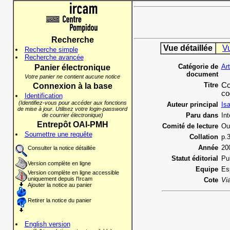
Recherche
Vue détaillée
V
Recherche simple
Recherche avancée
Catégorie de
Ar
Panier électronique
document
Votre panier ne contient aucune notice
Titre
Co
Connexion à la base
co
Identification
(Identifiez-vous pour accéder aux fonctions
Auteur principal
Is
de mise à jour. Utilisez votre login-password
Paru dans
Int
de courrier électronique)
Entrepôt OAI-PMH
Comité de lecture
Ou
Soumettre une requête
Collation
p.
Année
20
Consulter la notice détaillée
Statut éditorial
Pu
Version complète en ligne
Equipe
Es
Version complète en ligne accessible
uniquement depuis l'Ircam
Cote
Vi
Ajouter la notice au panier
Retirer la notice du panier
English version