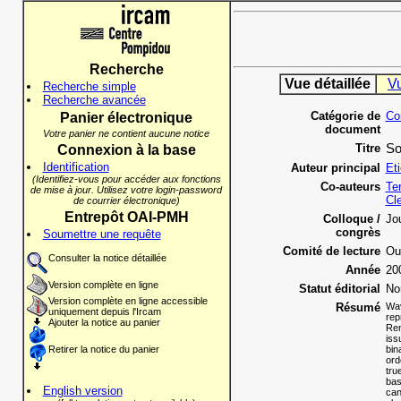
Recherche
Vue détaillée
V
Recherche simple
Recherche avancée
Catégorie de
Co
Panier électronique
document
Votre panier ne contient aucune notice
Titre
So
Connexion à la base
Identification
Auteur principal
Et
(Identifiez-vous pour accéder aux fonctions
Co-auteurs
Te
de mise à jour. Utilisez votre login-password
Cl
de courrier électronique)
Entrepôt OAI-PMH
Colloque /
Jo
congrès
Soumettre une requête
Comité de lecture
Ou
Consulter la notice détaillée
Année
20
Version complète en ligne
Statut éditorial
No
Version complète en ligne accessible
Résumé
Wav
uniquement depuis l'Ircam
rep
Ajouter la notice au panier
Ren
iss
Retirer la notice du panier
bin
ord
tru
bas
English version
can