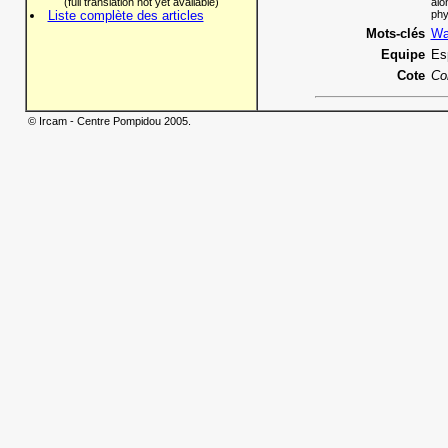
(full translation not yet available)
alo
Liste complète des articles
phy
Mots-clés
Wa
Equipe
Es
Cote
Co
© Ircam - Centre Pompidou 2005.