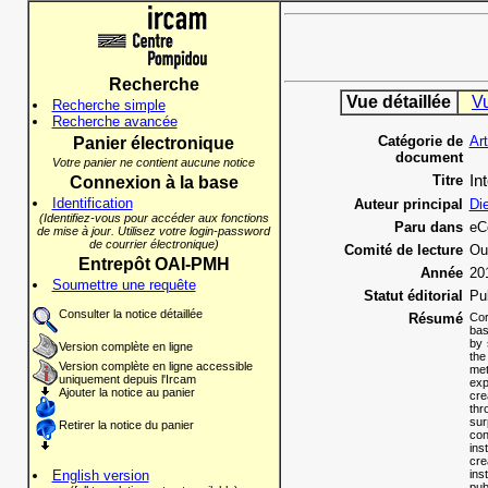
Recherche
Vue détaillée
V
Recherche simple
Recherche avancée
Catégorie de
Ar
Panier électronique
document
Votre panier ne contient aucune notice
Titre
In
Connexion à la base
Identification
Auteur principal
Di
(Identifiez-vous pour accéder aux fonctions
Paru dans
eCo
de mise à jour. Utilisez votre login-password
de courrier électronique)
Comité de lecture
Ou
Entrepôt OAI-PMH
Année
20
Soumettre une requête
Statut éditorial
Pu
Consulter la notice détaillée
Résumé
Cor
bas
by 
Version complète en ligne
the
Version complète en ligne accessible
met
uniquement depuis l'Ircam
exp
Ajouter la notice au panier
cre
thr
sur
Retirer la notice du panier
con
ins
cre
English version
ins
pub