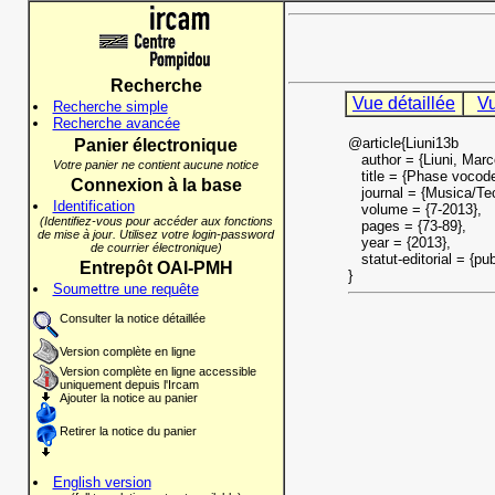
Recherche
Vue détaillée
Vu
Recherche simple
Recherche avancée
@article{Liuni13b
Panier électronique
author = {Liuni, Marc
Votre panier ne contient aucune notice
title = {Phase vocode
Connexion à la base
journal = {Musica/Tec
Identification
volume = {7-2013},
(Identifiez-vous pour accéder aux fonctions
pages = {73-89},
de mise à jour. Utilisez votre login-password
year = {2013},
de courrier électronique)
statut-editorial = {pub
Entrepôt OAI-PMH
}
Soumettre une requête
Consulter la notice détaillée
Version complète en ligne
Version complète en ligne accessible
uniquement depuis l'Ircam
Ajouter la notice au panier
Retirer la notice du panier
English version