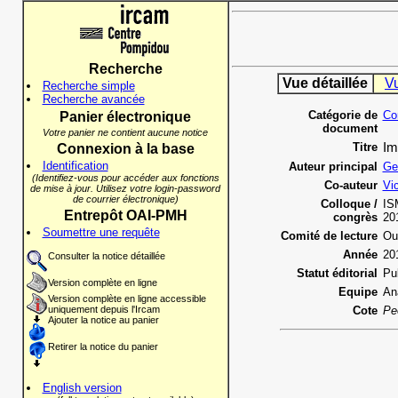
Recherche
Vue détaillée
V
Recherche simple
Recherche avancée
Catégorie de
Co
Panier électronique
document
Votre panier ne contient aucune notice
Titre
Im
Connexion à la base
Identification
Auteur principal
Ge
(Identifiez-vous pour accéder aux fonctions
Co-auteur
Vic
de mise à jour. Utilisez votre login-password
de courrier électronique)
Colloque /
ISM
Entrepôt OAI-PMH
congrès
20
Soumettre une requête
Comité de lecture
Ou
Année
20
Consulter la notice détaillée
Statut éditorial
Pu
Version complète en ligne
Equipe
An
Version complète en ligne accessible
uniquement depuis l'Ircam
Cote
Pe
Ajouter la notice au panier
Retirer la notice du panier
English version