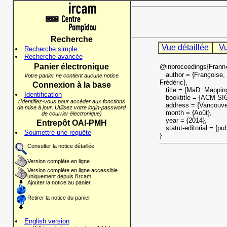
Recherche
Vue détaillée
Vu
Recherche simple
Recherche avancée
Panier électronique
@inproceedings{Fran
author = {Françoise, 
Votre panier ne contient aucune notice
Frédéric},
Connexion à la base
title = {MaD: Mapping 
Identification
booktitle = {ACM SI
(Identifiez-vous pour accéder aux fonctions
address = {Vancouver
de mise à jour. Utilisez votre login-password
month = {Août},
de courrier électronique)
year = {2014},
Entrepôt OAI-PMH
statut-editorial = {pub
Soumettre une requête
}
Consulter la notice détaillée
Version complète en ligne
Version complète en ligne accessible
uniquement depuis l'Ircam
Ajouter la notice au panier
Retirer la notice du panier
English version