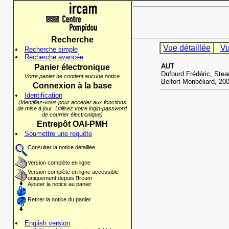
Recherche
Vue détaillée
Vu
Recherche simple
Recherche avancée
AUT
Panier électronique
Dufourd Frédéric, Stea
Votre panier ne contient aucune notice
Belfort-Monbéliard, 20
Connexion à la base
Identification
(Identifiez-vous pour accéder aux fonctions
de mise à jour. Utilisez votre login-password
de courrier électronique)
Entrepôt OAI-PMH
Soumettre une requête
Consulter la notice détaillée
Version complète en ligne
Version complète en ligne accessible
uniquement depuis l'Ircam
Ajouter la notice au panier
Retirer la notice du panier
English version