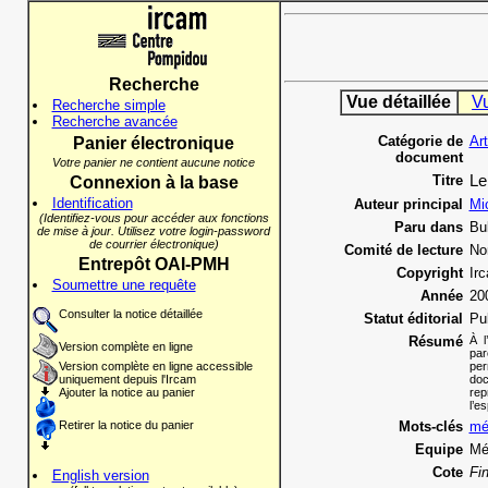
Recherche
Vue détaillée
V
Recherche simple
Recherche avancée
Catégorie de
Ar
Panier électronique
document
Votre panier ne contient aucune notice
Titre
Le
Connexion à la base
Identification
Auteur principal
Mi
(Identifiez-vous pour accéder aux fonctions
Paru dans
Bul
de mise à jour. Utilisez votre login-password
de courrier électronique)
Comité de lecture
No
Entrepôt OAI-PMH
Copyright
Ir
Soumettre une requête
Année
20
Consulter la notice détaillée
Statut éditorial
Pu
Résumé
À l
Version complète en ligne
par
Version complète en ligne accessible
per
uniquement depuis l'Ircam
doc
Ajouter la notice au panier
rep
l’e
Retirer la notice du panier
Mots-clés
mé
Equipe
Mé
Cote
Fi
English version