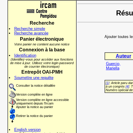
Résul
Recherche
Recherche simple
Recherche avancée
Ajouter toutes l
Panier électronique
Votre panier ne contient aucune notice
Connexion à la base
Identification
Auteur
(Identifiez-vous pour accéder aux fonctions
de mise à jour. Utilisez votre login-password
Guercio,
de courrier électronique)
Mariella
Entrepôt OAI-PMH
Soumettre une requête
[1]
: Article paru d
Consulter la notice détaillée
à un congrès
[4]
: 
Numéro spécial de
Version complète en ligne
Version complète en ligne accessible
uniquement depuis l'Ircam
Ajouter la notice au panier
Retirer la notice du panier
English version