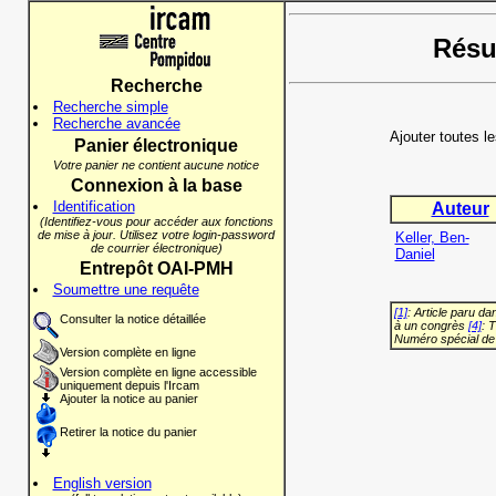
Résul
Recherche
Recherche simple
Recherche avancée
Ajouter toutes l
Panier électronique
Votre panier ne contient aucune notice
Connexion à la base
Identification
Auteur
(Identifiez-vous pour accéder aux fonctions
de mise à jour. Utilisez votre login-password
Keller, Ben-
de courrier électronique)
Daniel
Entrepôt OAI-PMH
Soumettre une requête
[1]
: Article paru d
Consulter la notice détaillée
à un congrès
[4]
: 
Numéro spécial de
Version complète en ligne
Version complète en ligne accessible
uniquement depuis l'Ircam
Ajouter la notice au panier
Retirer la notice du panier
English version