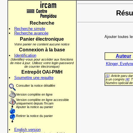
Résul
Recherche
Recherche simple
Recherche avancée
Ajouter toutes l
Panier électronique
Votre panier ne contient aucune notice
Connexion à la base
Identification
Auteur
(Identifiez-vous pour accéder aux fonctions
de mise à jour. Utilisez votre login-password
Klinger, Evelyn
de courrier électronique)
Entrepôt OAI-PMH
[1]
: Article paru d
Soumettre une requête
à un congrès
[4]
: 
Numéro spécial de
Consulter la notice détaillée
Version complète en ligne
Version complète en ligne accessible
uniquement depuis l'Ircam
Ajouter la notice au panier
Retirer la notice du panier
English version