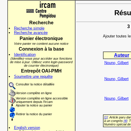
Résul
Recherche
3
Recherche simple
Recherche avancée
Ajouter toutes l
Panier électronique
Votre panier ne contient aucune notice
Connexion à la base
Identification
Auteur
(Identifiez-vous pour accéder aux fonctions
de mise à jour. Utilisez votre login-password
Nouno, Gilbert
de courrier électronique)
Entrepôt OAI-PMH
Soumettre une requête
Nouno, Gilbert
Consulter la notice détaillée
Version complète en ligne
Nouno, Gilbert
Version complète en ligne accessible
uniquement depuis l'Ircam
Ajouter la notice au panier
Retirer la notice du panier
[1]
: Article paru d
à un congrès
[4]
: 
Numéro spécial de
English version