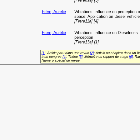
[Frere09a] [3]
Frère, Aurelie
Vibrations’ influence on perception 
space: Application on Diesel vehicle
[Frere11a] [4]
Frere, Aurélie
Vibrations’ influence on Dieselness
perception
[Frere13a] [1]
[1]
: Article paru dans une revue
[2]
: Article ou chapitre dans un li
à un congrès
[4]
: Thèse
[5]
: Mémoire ou rapport de stage
[6]
: Ra
Numéro spécial de revue