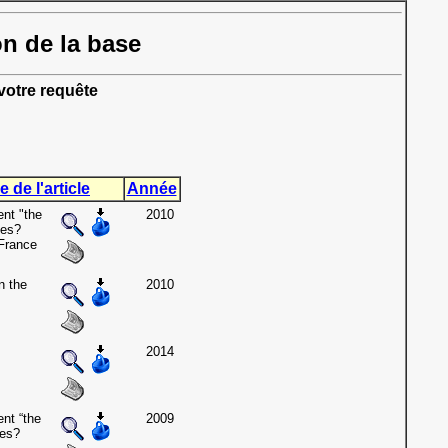
on de la base
otre requête
e de l'article
Année
ent "the
2010
nes?
France
n the
2010
2014
ent “the
2009
nes?