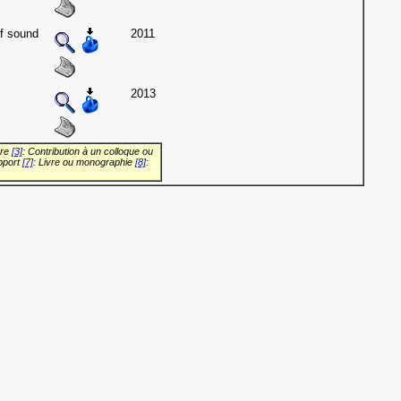
of sound
2011
2013
vre
[3]
: Contribution à un colloque ou
pport
[7]
: Livre ou monographie
[8]
: