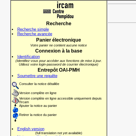
Recherche
Recherche simple
Recherche avancée
Panier électronique
Votre panier ne contient aucune notice
Connexion à la base
Identification
(Identifiez-vous pour accéder aux fonctions de mise à jour.
Utilisez votre login-password de courrier électronique)
Entrepôt OAI-PMH
Soumettre une requête
Consulter la notice détaillée
Version complète en ligne
Version complète en ligne accessible uniquement depuis
l'Ircam
Ajouter la notice au panier
Retirer la notice du panier
English version
(full translation not yet available)