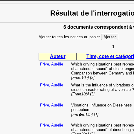
Résultat de l'interrogati
6 documents correspondent à v
Ajouter toutes les notices au panier
1
Auteur
Titre, cote et catégori
Frère, Aurélie
Which driving situations best repres
characteristic sound" of diesel engi
Comparison between Germany and 
[Frere10a] [3]
Frère, Aurélie
What is the influence of vibrations o
diesel character rating of a vehicle ?
[Frere10b] [3]
Frère, Aurélie
Vibrations’ influence on Dieselness
perception
[Frn�re14a] [1]
Frère, Aurelie
Which driving situations best repres
characteristic sound” of diesel engi