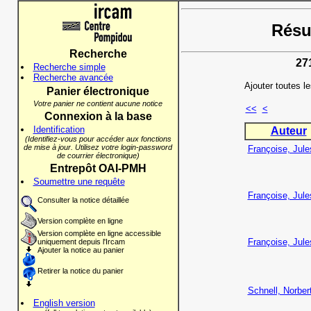
Résul
Recherche
27
Recherche simple
Recherche avancée
Ajouter toutes l
Panier électronique
Votre panier ne contient aucune notice
<<
<
Connexion à la base
Identification
Auteur
(Identifiez-vous pour accéder aux fonctions
de mise à jour. Utilisez votre login-password
Françoise, Jule
de courrier électronique)
Entrepôt OAI-PMH
Soumettre une requête
Françoise, Jule
Consulter la notice détaillée
Version complète en ligne
Version complète en ligne accessible
Françoise, Jule
uniquement depuis l'Ircam
Ajouter la notice au panier
Retirer la notice du panier
Schnell, Norber
English version