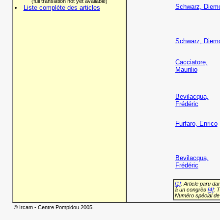
(full translation not yet available)
Schwarz, Diem
Liste complète des articles
Schwarz, Diem
Cacciatore,
Maurilio
Bevilacqua,
Frédéric
Furfaro, Enrico
Bevilacqua,
Frédéric
[1]
: Article paru d
à un congrès
[4]
: 
Numéro spécial de
© Ircam - Centre Pompidou 2005.