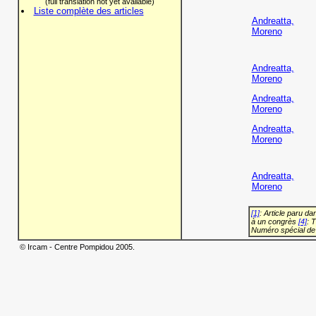
(full translation not yet available)
Liste complète des articles
Andreatta,
Moreno
Andreatta,
Moreno
Andreatta,
Moreno
Andreatta,
Moreno
Andreatta,
Moreno
[1]
: Article paru d
à un congrès
[4]
: 
Numéro spécial de
© Ircam - Centre Pompidou 2005.