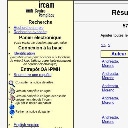
Résul
Recherche
57
Recherche simple
Recherche avancée
Ajouter toutes l
Panier électronique
Votre panier ne contient aucune notice
<<
<
Connexion à la base
Identification
Auteur
(Identifiez-vous pour accéder aux fonctions
de mise à jour. Utilisez votre login-password
Andreatta,
de courrier électronique)
Moreno
Entrepôt OAI-PMH
Andreatta,
Soumettre une requête
Moreno
Consulter la notice détaillée
Andreatta,
Moreno
Version complète en ligne
Version complète en ligne accessible
Andreatta,
uniquement depuis l'Ircam
Moreno
Ajouter la notice au panier
Retirer la notice du panier
Andreatta,
Moreno
English version