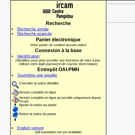
Recherche
Recherche simple
Recherche avancée
Panier électronique
Votre panier ne contient aucune notice
Connexion à la base
Identification
(Identifiez-vous pour accéder aux fonctions de mise à jour.
Utilisez votre login-password de courrier électronique)
Entrepôt OAI-PMH
Soumettre une requête
Consulter la notice détaillée
Version complète en ligne
Version complète en ligne accessible uniquement depuis
l'Ircam
Ajouter la notice au panier
Retirer la notice du panier
English version
(full translation not yet available)