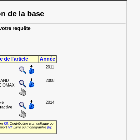
on de la base
otre requête
e de l'article
Année
2011
 AND
2008
E OMAX
ie
2014
ractive
vre
[3]
: Contribution à un colloque ou
pport
[7]
: Livre ou monographie
[8]
: