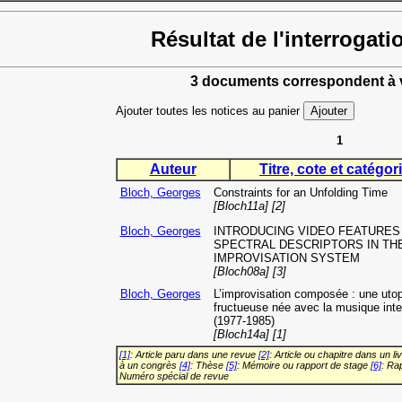
Résultat de l'interrogati
3 documents correspondent à v
Ajouter toutes les notices au panier
1
Auteur
Titre, cote et catégori
Bloch, Georges
Constraints for an Unfolding Time
[Bloch11a] [2]
Bloch, Georges
INTRODUCING VIDEO FEATURES
SPECTRAL DESCRIPTORS IN TH
IMPROVISATION SYSTEM
[Bloch08a] [3]
Bloch, Georges
L’improvisation composée : une utop
fructueuse née avec la musique inte
(1977-1985)
[Bloch14a] [1]
[1]
: Article paru dans une revue
[2]
: Article ou chapitre dans un li
à un congrès
[4]
: Thèse
[5]
: Mémoire ou rapport de stage
[6]
: Ra
Numéro spécial de revue