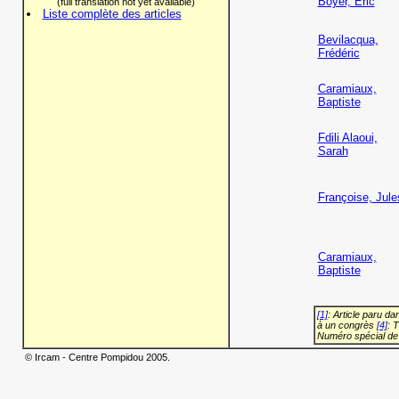
Boyer, Eric
(full translation not yet available)
Liste complète des articles
Bevilacqua,
Frédéric
Caramiaux,
Baptiste
Fdili Alaoui,
Sarah
Françoise, Jule
Caramiaux,
Baptiste
[1]
: Article paru d
à un congrès
[4]
: 
Numéro spécial de
© Ircam - Centre Pompidou 2005.