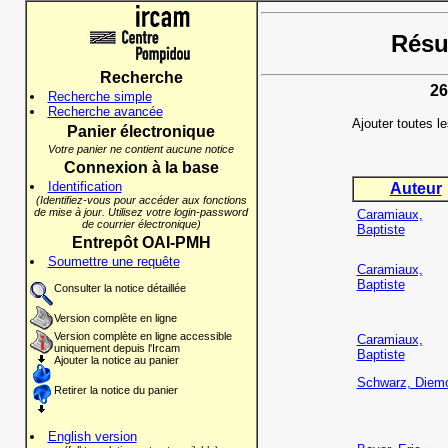
Résul
Recherche
26
Recherche simple
Recherche avancée
Ajouter toutes l
Panier électronique
Votre panier ne contient aucune notice
Connexion à la base
Identification
Auteur
(Identifiez-vous pour accéder aux fonctions
de mise à jour. Utilisez votre login-password
Caramiaux,
de courrier électronique)
Baptiste
Entrepôt OAI-PMH
Soumettre une requête
Caramiaux,
Baptiste
Consulter la notice détaillée
Version complète en ligne
Version complète en ligne accessible
Caramiaux,
uniquement depuis l'Ircam
Baptiste
Ajouter la notice au panier
Schwarz, Diem
Retirer la notice du panier
English version