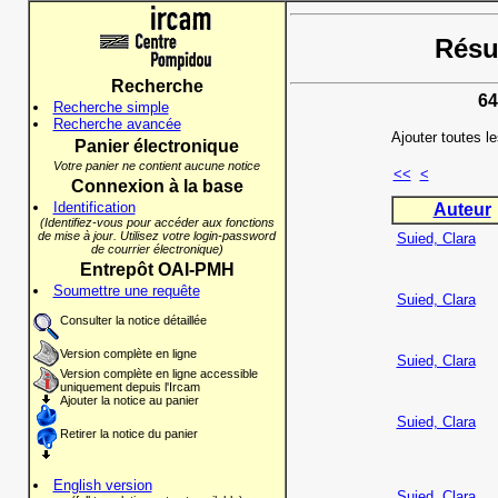
Résul
Recherche
64
Recherche simple
Recherche avancée
Ajouter toutes l
Panier électronique
Votre panier ne contient aucune notice
<<
<
Connexion à la base
Identification
Auteur
(Identifiez-vous pour accéder aux fonctions
de mise à jour. Utilisez votre login-password
Suied, Clara
de courrier électronique)
Entrepôt OAI-PMH
Soumettre une requête
Suied, Clara
Consulter la notice détaillée
Version complète en ligne
Suied, Clara
Version complète en ligne accessible
uniquement depuis l'Ircam
Ajouter la notice au panier
Suied, Clara
Retirer la notice du panier
English version
Suied, Clara