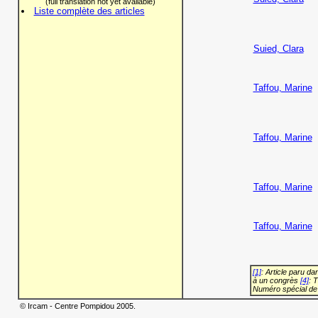
(full translation not yet available)
Liste complète des articles
Suied, Clara
Taffou, Marine
Taffou, Marine
Taffou, Marine
Taffou, Marine
[1]
: Article paru d
à un congrès
[4]
: 
Numéro spécial de
© Ircam - Centre Pompidou 2005.