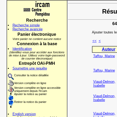
Résul
Recherche
64
Recherche simple
Recherche avancée
Ajouter toutes l
Panier électronique
Votre panier ne contient aucune notice
<<
<
Connexion à la base
Identification
Auteur
(Identifiez-vous pour accéder aux fonctions
de mise à jour. Utilisez votre login-password
Taffou, Marine
de courrier électronique)
Entrepôt OAI-PMH
Soumettre une requête
Taffou, Marine
Consulter la notice détaillée
Viaud-Delmon,
Version complète en ligne
Isabelle
Version complète en ligne accessible
uniquement depuis l'Ircam
Ajouter la notice au panier
Viaud-Delmon,
Isabelle
Retirer la notice du panier
Viaud-Delmon,
English version