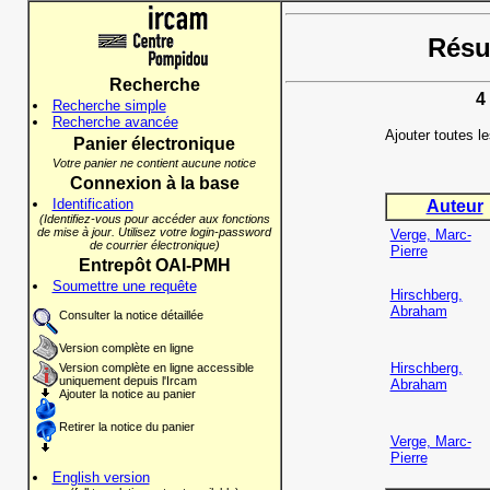
Résul
Recherche
4
Recherche simple
Recherche avancée
Ajouter toutes l
Panier électronique
Votre panier ne contient aucune notice
Connexion à la base
Identification
Auteur
(Identifiez-vous pour accéder aux fonctions
de mise à jour. Utilisez votre login-password
Verge, Marc-
de courrier électronique)
Pierre
Entrepôt OAI-PMH
Soumettre une requête
Hirschberg,
Abraham
Consulter la notice détaillée
Version complète en ligne
Hirschberg,
Version complète en ligne accessible
uniquement depuis l'Ircam
Abraham
Ajouter la notice au panier
Retirer la notice du panier
Verge, Marc-
Pierre
English version