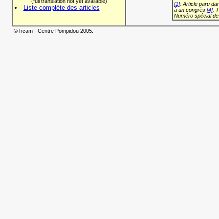
(full translation not yet available)
[1]
: Article paru d
Liste complète des articles
à un congrès
[4]
: 
Numéro spécial de
© Ircam - Centre Pompidou 2005.