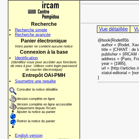
Recherche
Vue détaillée
Vu
Recherche simple
Recherche avancée
@book{Rodet85b
Panier électronique
author = {Rodet, Xavie
Votre panier ne contient aucune notice
title = {CHANT : de la
Connexion à la base
publisher = {IRCAM -
Identification
address = {Paris, Fra
(Identifiez-vous pour accéder aux fonctions
year = {1985},
de mise à jour. Utilisez votre login-password
url = {http://articles.
de courrier électronique)
statut-editorial = {non
Entrepôt OAI-PMH
}
Soumettre une requête
Consulter la notice détaillée
Version complète en ligne
Version complète en ligne accessible
uniquement depuis l'Ircam
Ajouter la notice au panier
Retirer la notice du panier
English version