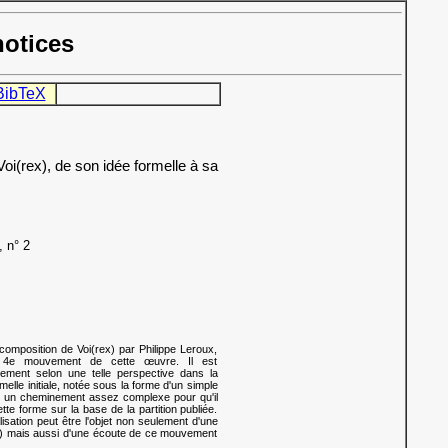
notices
BibTeX
i(rex), de son idée formelle à sa
, n° 2
composition de Voi(rex) par Philippe Leroux,
u 4e mouvement de cette œuvre. Il est
vement selon une telle perspective dans la
melle initiale, notée sous la forme d'un simple
u un cheminement assez complexe pour qu'il
ette forme sur la base de la partition publiée.
alisation peut être l'objet non seulement d'une
cle) mais aussi d'une écoute de ce mouvement