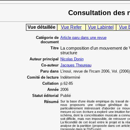
Consultation des 
Vue détaillée
Vue Refer
Vue Labintel
Vue 
Catégorie de
Article paru dans une revue
document
Titre
La composition d'un mouvement de Vo
structure
Auteur principal
Nicolas Donin
Co-auteur
Jacques Theureau
Paru dans
L'inouï, revue de l'Ircam 2006, Vol. (2006)
Comité de lecture
Indéterminé
Collation
p.62-85
Année
2006
Statut éditorial
Publié
Résumé
Sur la base d'une étude empirique du travail de 
nous proposons une critique génétique d
particulièrement intéressant d'aborder ce mou
mesure où son écriture a exploré une intuition for
schéma, dont la concrétisation musicale a conn
soit difficile, mais non impossible, de retrouver c
La fécondité de cet écart entre le projet et la ré
analyse de la partition (proposée dans cet arti
(proposée dans le DVD-rom).