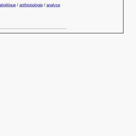
génétique
/
anthropologie
/
analyse