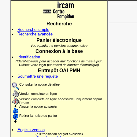
Recherche
Recherche simple
Recherche avancée
Panier électronique
Votre panier ne contient aucune notice
Connexion à la base
Identification
(Identifiez-vous pour accéder aux fonctions de mise à jour.
Utilisez votre login-password de courrier électronique)
Entrepôt OAI-PMH
Soumettre une requête
Consulter la notice détaillée
Version complète en ligne
Version complète en ligne accessible uniquement depuis
l'Ircam
Ajouter la notice au panier
Retirer la notice du panier
English version
(full translation not yet available)