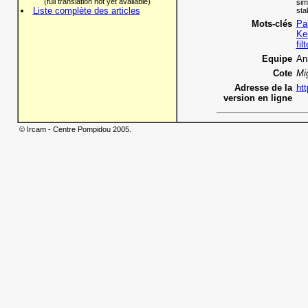
(full translation not yet available)
sim
Liste complète des articles
sta
Mots-clés
Par
Ke
fil
Equipe
An
Cote
Mi
Adresse de la
htt
version en ligne
© Ircam - Centre Pompidou 2005.