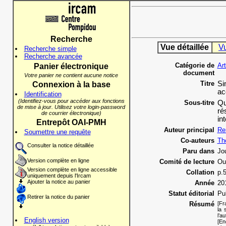
Recherche
Vue détaillée
V
Recherche simple
Recherche avancée
Catégorie de
Ar
Panier électronique
document
Votre panier ne contient aucune notice
Titre
Si
Connexion à la base
ac
Identification
(Identifiez-vous pour accéder aux fonctions
Sous-titre
Qu
de mise à jour. Utilisez votre login-password
ré
de courrier électronique)
in
Entrepôt OAI-PMH
Auteur principal
Re
Soumettre une requête
Co-auteurs
Th
Consulter la notice détaillée
Paru dans
Jo
Version complète en ligne
Comité de lecture
Ou
Version complète en ligne accessible
Collation
p.
uniquement depuis l'Ircam
Ajouter la notice au panier
Année
20
Statut éditorial
Pu
Retirer la notice du panier
Résumé
[Fr
la 
l’a
English version
[En