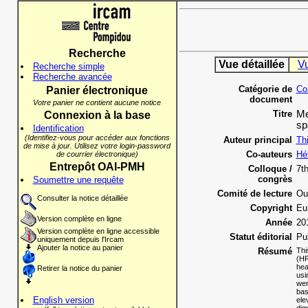
Recherche
Vue détaillée
V
Recherche simple
Recherche avancée
Catégorie de
Co
Panier électronique
document
Votre panier ne contient aucune notice
Titre
Me
Connexion à la base
sp
Identification
(Identifiez-vous pour accéder aux fonctions
Auteur principal
Th
de mise à jour. Utilisez votre login-password
Co-auteurs
Hé
de courrier électronique)
Entrepôt OAI-PMH
Colloque /
7t
congrès
Soumettre une requête
Comité de lecture
Ou
Consulter la notice détaillée
Copyright
Eu
Version complète en ligne
Année
20
Version complète en ligne accessible
Statut éditorial
Pu
uniquement depuis l'Ircam
Ajouter la notice au panier
Résumé
Thi
(HR
hea
Retirer la notice du panier
usi
wer
bas
English version
ele