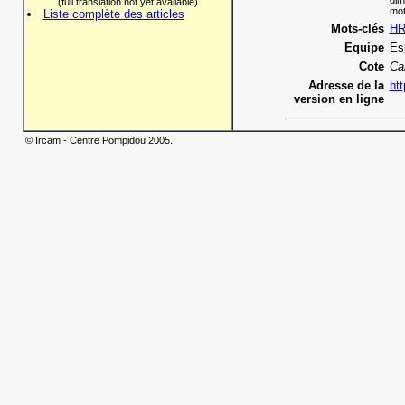
dim
(full translation not yet available)
mot
Liste complète des articles
Mots-clés
HR
Equipe
Es
Cote
Ca
Adresse de la
htt
version en ligne
© Ircam - Centre Pompidou 2005.