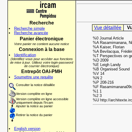
Recherche
Vue détaillée
Vu
Recherche simple
Recherche avancée
%0 Journal Article
Panier électronique
%A Rasamimanana, Ni
Votre panier ne contient aucune notice
%A Kaiser, Florian
Connexion à la base
%A Bevilacqua, Frédér
Identification
%T Perspectives on ges
(Identifiez-vous pour accéder aux fonctions
%D 2009
de mise à jour. Utilisez votre login-password
%E Leigh Landy
de courrier électronique)
%B Organised Sound
Entrepôt OAI-PMH
%V 14
Soumettre une requête
%N 2
%P 208-216
Consulter la notice détaillée
%F Rasamimanana09
%1 1
Version complète en ligne
%2 3
Version complète en ligne accessible
%U http://architexte.
uniquement depuis l'Ircam
Ajouter la notice au panier
Retirer la notice du panier
English version