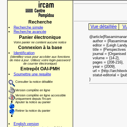
Recherche
Vue détaillée
Vu
Recherche simple
Recherche avancée
@article{Rasamimana
Panier électronique
author = {Rasamimanan
Votre panier ne contient aucune notice
editor = {Leigh Landy
Connexion à la base
title = {Perspectives 
Identification
journal = {Organised 
(Identifiez-vous pour accéder aux fonctions
volume = {14-2},
de mise à jour. Utilisez votre login-password
pages = {208-216},
de courrier électronique)
year = {2009},
Entrepôt OAI-PMH
url = {http://architex
Soumettre une requête
statut-editorial = {pub
}
Consulter la notice détaillée
Version complète en ligne
Version complète en ligne accessible
uniquement depuis l'Ircam
Ajouter la notice au panier
Retirer la notice du panier
English version