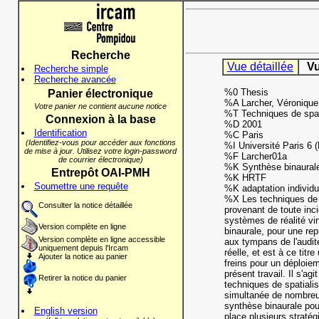
Recherche
Vue détaillée
Vu
Recherche simple
Recherche avancée
%0 Thesis
Panier électronique
%A Larcher, Véronique
Votre panier ne contient aucune notice
%T Techniques de spatia
Connexion à la base
%D 2001
Identification
%C Paris
(Identifiez-vous pour accéder aux fonctions
%I Université Paris 6 (
de mise à jour. Utilisez votre login-password
%F Larcher01a
de courrier électronique)
%K Synthèse binaural
Entrepôt OAI-PMH
%K HRTF
Soumettre une requête
%K adaptation individu
%X Les techniques de 
Consulter la notice détaillée
provenant de toute inci
systèmes de réalité vir
Version complète en ligne
binaurale, pour une rep
Version complète en ligne accessible
aux tympans de l'audit
uniquement depuis l'Ircam
réelle, et est à ce tit
Ajouter la notice au panier
freins pour un déploiem
présent travail. Il s'ag
Retirer la notice du panier
techniques de spatiali
simultanée de nombreu
synthèse binaurale pour
English version
place plusieurs stratég