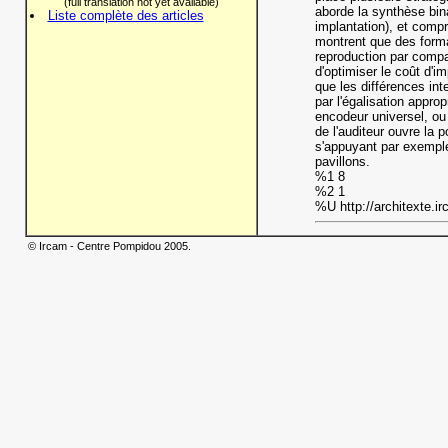
(full translation not yet available)
aborde la synthèse bin
Liste complète des articles
implantation), et compr
montrent que des forma
reproduction par compar
d'optimiser le coût d'i
que les différences inte
par l'égalisation approp
encodeur universel, ou
de l'auditeur ouvre la 
s'appuyant par exemple 
pavillons.
%1 8
%2 1
%U http://architexte.ir
© Ircam - Centre Pompidou 2005.