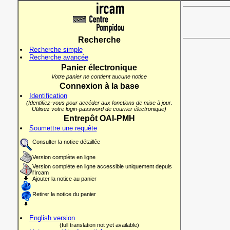
Recherche
Recherche simple
Recherche avancée
Panier électronique
Votre panier ne contient aucune notice
Connexion à la base
Identification
(Identifiez-vous pour accéder aux fonctions de mise à jour.
Utilisez votre login-password de courrier électronique)
Entrepôt OAI-PMH
Soumettre une requête
Consulter la notice détaillée
Version complète en ligne
Version complète en ligne accessible uniquement depuis
l'Ircam
Ajouter la notice au panier
Retirer la notice du panier
English version
(full translation not yet available)