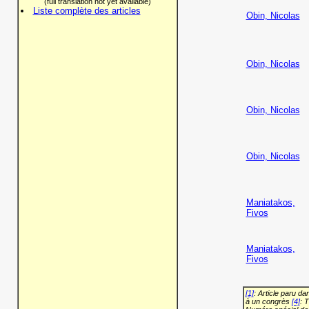
(full translation not yet available)
Liste complète des articles
Obin, Nicolas
Obin, Nicolas
Obin, Nicolas
Obin, Nicolas
Maniatakos,
Fivos
Maniatakos,
Fivos
[1]
: Article paru d
à un congrès
[4]
: 