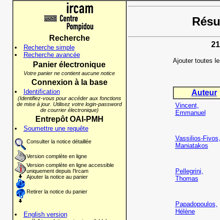
Résul
Recherche
21
Recherche simple
Recherche avancée
Ajouter toutes l
Panier électronique
Votre panier ne contient aucune notice
Connexion à la base
Identification
Auteur
(Identifiez-vous pour accéder aux fonctions
de mise à jour. Utilisez votre login-password
Vincent,
de courrier électronique)
Emmanuel
Entrepôt OAI-PMH
Soumettre une requête
Vassilios-Fivos
Consulter la notice détaillée
Maniatakos
Version complète en ligne
Version complète en ligne accessible
Pellegrini,
uniquement depuis l'Ircam
Ajouter la notice au panier
Thomas
Retirer la notice du panier
Papadopoulos,
Hélène
English version