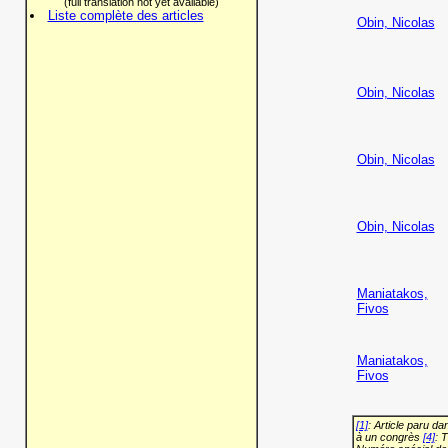
(full translation not yet available)
Liste complète des articles
Obin, Nicolas
Obin, Nicolas
Obin, Nicolas
Obin, Nicolas
Maniatakos,
Fivos
Maniatakos,
Fivos
[1]
: Article paru d
à un congrès
[4]
: 