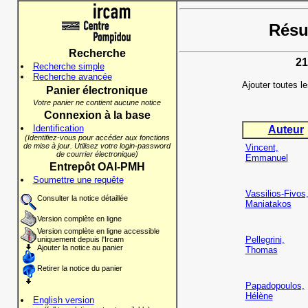
Résul
Recherche
21
Recherche simple
Recherche avancée
Ajouter toutes l
Panier électronique
Votre panier ne contient aucune notice
Connexion à la base
Identification
Auteur
(Identifiez-vous pour accéder aux fonctions
de mise à jour. Utilisez votre login-password
Vincent,
de courrier électronique)
Emmanuel
Entrepôt OAI-PMH
Soumettre une requête
Vassilios-Fivos
Consulter la notice détaillée
Maniatakos
Version complète en ligne
Version complète en ligne accessible
Pellegrini,
uniquement depuis l'Ircam
Ajouter la notice au panier
Thomas
Retirer la notice du panier
Papadopoulos,
Hélène
English version