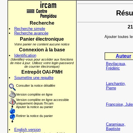
Résul
Recherche
21
Recherche simple
Recherche avancée
Ajouter toutes l
Panier électronique
Votre panier ne contient aucune notice
Connexion à la base
Identification
Auteur
(Identifiez-vous pour accéder aux fonctions
de mise à jour. Utilisez votre login-password
Bevilacqua,
de courrier électronique)
Frédéric
Entrepôt OAI-PMH
Soumettre une requête
Lanchantin,
Consulter la notice détaillée
Pierre
Version complète en ligne
Version complète en ligne accessible
uniquement depuis l'Ircam
Françoise, Jule
Ajouter la notice au panier
Retirer la notice du panier
Caramiaux,
Baptiste
English version