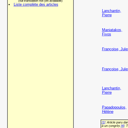
(full translation not yet available)
Liste complète des articles
Lanchantin,
Pierre
Maniatakos,
Fivos
Françoise, Jule
Françoise, Jule
Lanchantin,
Pierre
Papadopoulos,
Hélène
[1]
: Article paru d
à un congrès
[4]
: 