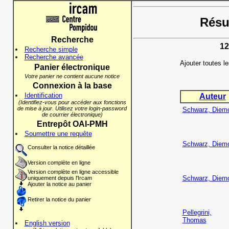
Résul
Recherche
12
Recherche simple
Recherche avancée
Ajouter toutes l
Panier électronique
Votre panier ne contient aucune notice
Connexion à la base
Identification
Auteur
(Identifiez-vous pour accéder aux fonctions
de mise à jour. Utilisez votre login-password
Schwarz, Diem
de courrier électronique)
Entrepôt OAI-PMH
Soumettre une requête
Schwarz, Diem
Consulter la notice détaillée
Version complète en ligne
Version complète en ligne accessible
Schwarz, Diem
uniquement depuis l'Ircam
Ajouter la notice au panier
Retirer la notice du panier
Pellegrini,
Thomas
English version