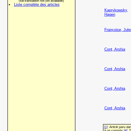
(full translation not yet available)
Liste complète des articles
Kaprykowsky,
Hagen
Françoise, Jule
Cont, Arshia
Cont, Arshia
Cont, Arshia
Cont, Arshia
[1]
: Article paru d
à un congrès
[4]
: 