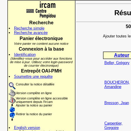
Résul
Recherche
50
Recherche simple
Recherche avancée
Ajouter toutes l
Panier électronique
Votre panier ne contient aucune notice
Connexion à la base
Identification
Auteur
(Identifiez-vous pour accéder aux fonctions
de mise à jour. Utilisez votre login-password
Beller, Grégory
de courrier électronique)
Entrepôt OAI-PMH
Soumettre une requête
BOUCHERON,
Consulter la notice détaillée
Amandine
Version complète en ligne
Version complète en ligne accessible
uniquement depuis l'Ircam
Bresson, Jean
Ajouter la notice au panier
Retirer la notice du panier
Carpentier,
English version
Gregoire