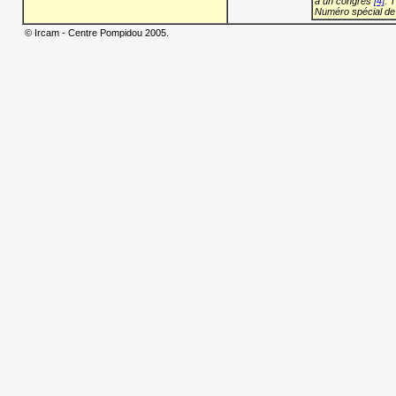
à un congrès
[4]
: 
Numéro spécial de
© Ircam - Centre Pompidou 2005.