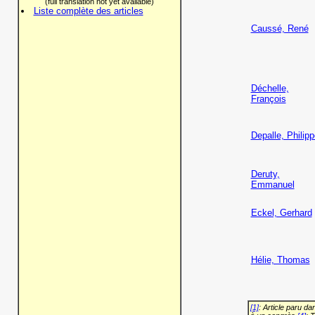
(full translation not yet available)
Liste complète des articles
Caussé, René
Déchelle,
François
Depalle, Philipp
Deruty,
Emmanuel
Eckel, Gerhard
Hélie, Thomas
[1]
: Article paru d