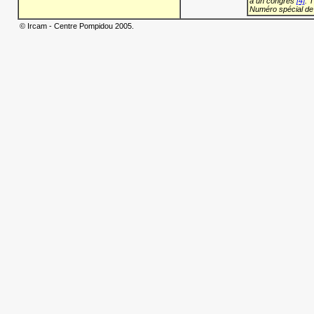
à un congrès
[4]
: 
Numéro spécial de
© Ircam - Centre Pompidou 2005.