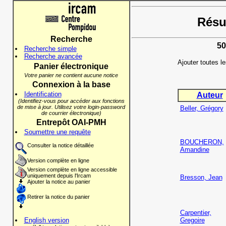
Résul
Recherche
50
Recherche simple
Recherche avancée
Ajouter toutes l
Panier électronique
Votre panier ne contient aucune notice
Connexion à la base
Identification
Auteur
(Identifiez-vous pour accéder aux fonctions
de mise à jour. Utilisez votre login-password
Beller, Grégory
de courrier électronique)
Entrepôt OAI-PMH
Soumettre une requête
BOUCHERON,
Consulter la notice détaillée
Amandine
Version complète en ligne
Version complète en ligne accessible
uniquement depuis l'Ircam
Bresson, Jean
Ajouter la notice au panier
Retirer la notice du panier
Carpentier,
English version
Gregoire