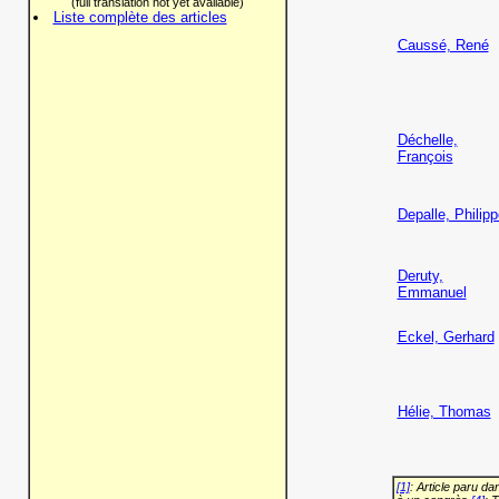
(full translation not yet available)
Liste complète des articles
Caussé, René
Déchelle,
François
Depalle, Philipp
Deruty,
Emmanuel
Eckel, Gerhard
Hélie, Thomas
[1]
: Article paru d