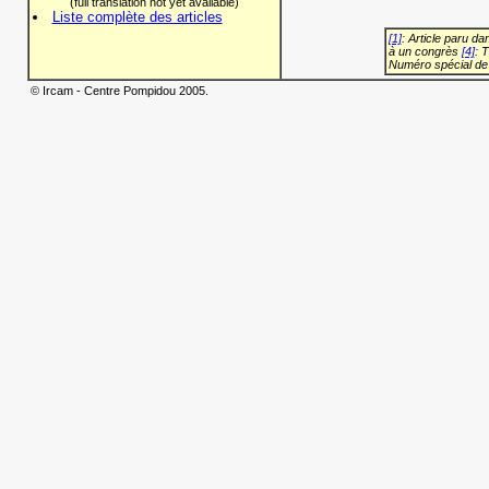
(full translation not yet available)
Liste complète des articles
[1]
: Article paru d
à un congrès
[4]
: 
Numéro spécial de
© Ircam - Centre Pompidou 2005.