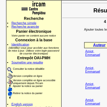
Résul
Recherche
4
Recherche simple
Recherche avancée
Ajouter toutes l
Panier électronique
Votre panier ne contient aucune notice
Connexion à la base
Identification
Auteur
(Identifiez-vous pour accéder aux fonctions
de mise à jour. Utilisez votre login-password
Amiot,
de courrier électronique)
Emmanuel
Entrepôt OAI-PMH
Soumettre une requête
Amiot,
Consulter la notice détaillée
Emmanuel
Version complète en ligne
Version complète en ligne accessible
uniquement depuis l'Ircam
Amiot,
Ajouter la notice au panier
Emmanuel
Retirer la notice du panier
Amiot,
Emmanuel
English version