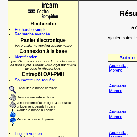
Résul
Recherche
57
Recherche simple
Recherche avancée
Ajouter toutes l
Panier électronique
Votre panier ne contient aucune notice
Connexion à la base
Identification
Auteur
(Identifiez-vous pour accéder aux fonctions
de mise à jour. Utilisez votre login-password
Andreatta,
de courrier électronique)
Moreno
Entrepôt OAI-PMH
Soumettre une requête
Andreatta,
Consulter la notice détaillée
Moreno
Version complète en ligne
Version complète en ligne accessible
uniquement depuis l'Ircam
Ajouter la notice au panier
Andreatta,
Moreno
Retirer la notice du panier
Andreatta,
English version