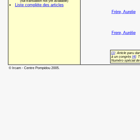
(full translation not yet available)
Liste complète des articles
Frère, Aurelie
Frere, Aurélie
[1]
: Article paru d
à un congrès
[4]
: 
Numéro spécial de
© Ircam - Centre Pompidou 2005.