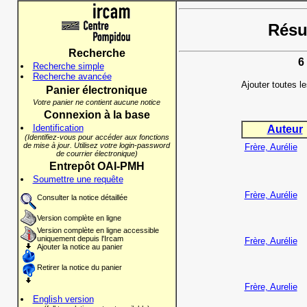
Résul
Recherche
6
Recherche simple
Recherche avancée
Ajouter toutes l
Panier électronique
Votre panier ne contient aucune notice
Connexion à la base
Identification
Auteur
(Identifiez-vous pour accéder aux fonctions
de mise à jour. Utilisez votre login-password
Frère, Aurélie
de courrier électronique)
Entrepôt OAI-PMH
Soumettre une requête
Frère, Aurélie
Consulter la notice détaillée
Version complète en ligne
Version complète en ligne accessible
uniquement depuis l'Ircam
Frère, Aurélie
Ajouter la notice au panier
Retirer la notice du panier
Frère, Aurelie
English version