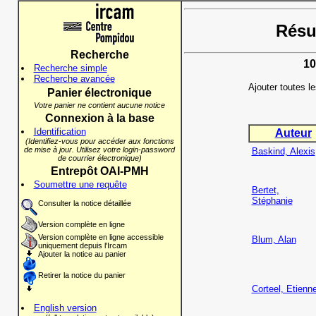
Résul
Recherche
10
Recherche simple
Recherche avancée
Ajouter toutes l
Panier électronique
Votre panier ne contient aucune notice
Connexion à la base
Identification
Auteur
(Identifiez-vous pour accéder aux fonctions
de mise à jour. Utilisez votre login-password
Baskind, Alexis
de courrier électronique)
Entrepôt OAI-PMH
Soumettre une requête
Bertet,
Stéphanie
Consulter la notice détaillée
Version complète en ligne
Version complète en ligne accessible
Blum, Alan
uniquement depuis l'Ircam
Ajouter la notice au panier
Retirer la notice du panier
Corteel, Etienn
English version