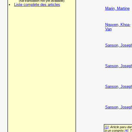
(full translation not yet available)
Liste complète des articles
Marin, Martine
Nguyen, Khoa-
Van
Sanson, Josep
Sanson, Josep
Sanson, Josep
Sanson, Josep
[1]
: Article paru d
à un congrès
[4]
: 