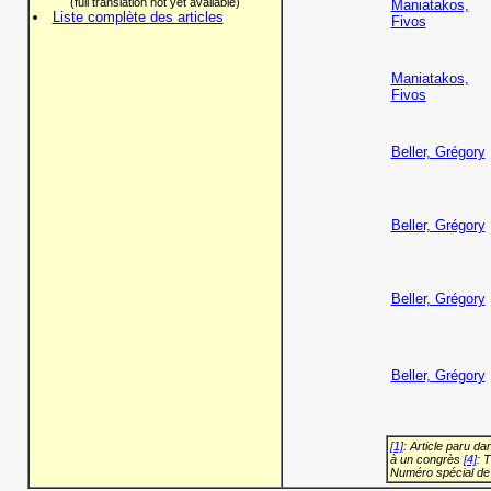
(full translation not yet available)
Maniatakos,
Liste complète des articles
Fivos
Maniatakos,
Fivos
Beller, Grégory
Beller, Grégory
Beller, Grégory
Beller, Grégory
[1]
: Article paru d
à un congrès
[4]
: 
Numéro spécial de