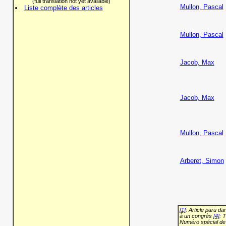
(full translation not yet available)
Mullon, Pascal
Liste complète des articles
Mullon, Pascal
Jacob, Max
Jacob, Max
Mullon, Pascal
Arberet, Simon
[1]
: Article paru d
à un congrès
[4]
: 
Numéro spécial de