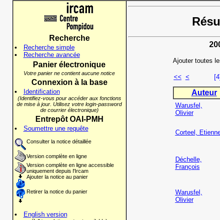
Résul
Recherche
20
Recherche simple
Recherche avancée
Ajouter toutes l
Panier électronique
Votre panier ne contient aucune notice
<<
<
[4
Connexion à la base
Identification
Auteur
(Identifiez-vous pour accéder aux fonctions
de mise à jour. Utilisez votre login-password
Warusfel,
de courrier électronique)
Olivier
Entrepôt OAI-PMH
Soumettre une requête
Corteel, Etienn
Consulter la notice détaillée
Version complète en ligne
Déchelle,
Version complète en ligne accessible
François
uniquement depuis l'Ircam
Ajouter la notice au panier
Retirer la notice du panier
Warusfel,
Olivier
English version