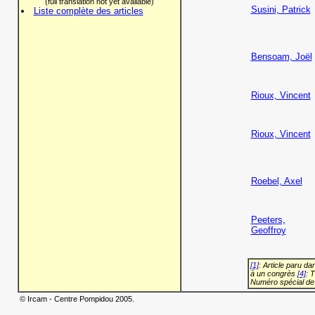
(full translation not yet available)
Susini, Patrick
Liste complète des articles
Bensoam, Joël
Rioux, Vincent
Rioux, Vincent
Roebel, Axel
Peeters,
Geoffroy
[1]
: Article paru d
à un congrès
[4]
: 
Numéro spécial de
© Ircam - Centre Pompidou 2005.