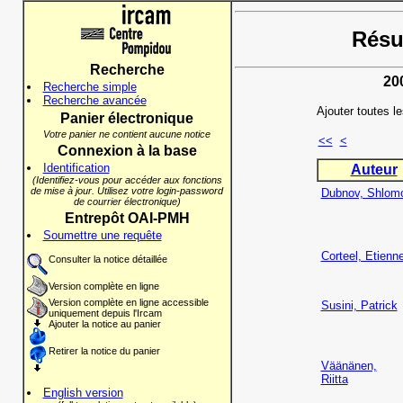
Résul
Recherche
20
Recherche simple
Recherche avancée
Ajouter toutes l
Panier électronique
Votre panier ne contient aucune notice
<<
<
Connexion à la base
Identification
Auteur
(Identifiez-vous pour accéder aux fonctions
de mise à jour. Utilisez votre login-password
Dubnov, Shlom
de courrier électronique)
Entrepôt OAI-PMH
Soumettre une requête
Corteel, Etienn
Consulter la notice détaillée
Version complète en ligne
Version complète en ligne accessible
Susini, Patrick
uniquement depuis l'Ircam
Ajouter la notice au panier
Retirer la notice du panier
Väänänen,
Riitta
English version