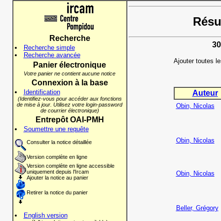
Résul
Recherche
30
Recherche simple
Recherche avancée
Ajouter toutes l
Panier électronique
Votre panier ne contient aucune notice
Connexion à la base
Identification
Auteur
(Identifiez-vous pour accéder aux fonctions
de mise à jour. Utilisez votre login-password
Obin, Nicolas
de courrier électronique)
Entrepôt OAI-PMH
Soumettre une requête
Obin, Nicolas
Consulter la notice détaillée
Version complète en ligne
Version complète en ligne accessible
uniquement depuis l'Ircam
Obin, Nicolas
Ajouter la notice au panier
Retirer la notice du panier
Beller, Grégory
English version