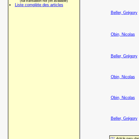
(full translation not yet available)
Liste complète des articles
Beller, Grégory
Obin, Nicolas
Beller, Grégory
Obin, Nicolas
Obin, Nicolas
Beller, Grégory
[1]
: Article paru d