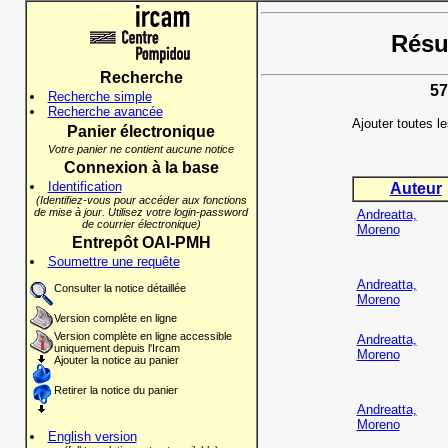
Résul
Recherche
57
Recherche simple
Recherche avancée
Ajouter toutes l
Panier électronique
Votre panier ne contient aucune notice
Connexion à la base
Identification
Auteur
(Identifiez-vous pour accéder aux fonctions
de mise à jour. Utilisez votre login-password
Andreatta,
de courrier électronique)
Moreno
Entrepôt OAI-PMH
Soumettre une requête
Andreatta,
Consulter la notice détaillée
Moreno
Version complète en ligne
Version complète en ligne accessible
Andreatta,
uniquement depuis l'Ircam
Moreno
Ajouter la notice au panier
Retirer la notice du panier
Andreatta,
Moreno
English version