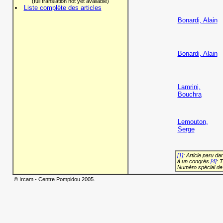
(full translation not yet available)
Liste complète des articles
Bonardi, Alain
Bonardi, Alain
Lamrini,
Bouchra
Lemouton,
Serge
[1]
: Article paru d
à un congrès
[4]
: 
Numéro spécial de
© Ircam - Centre Pompidou 2005.