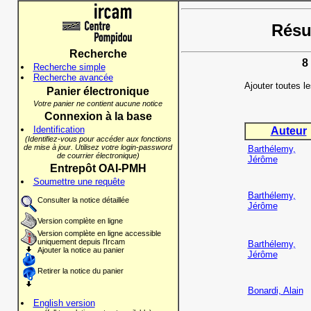
Résul
Recherche
8
Recherche simple
Recherche avancée
Ajouter toutes l
Panier électronique
Votre panier ne contient aucune notice
Connexion à la base
Identification
Auteur
(Identifiez-vous pour accéder aux fonctions
de mise à jour. Utilisez votre login-password
Barthélemy,
de courrier électronique)
Jérôme
Entrepôt OAI-PMH
Soumettre une requête
Barthélemy,
Consulter la notice détaillée
Jérôme
Version complète en ligne
Version complète en ligne accessible
uniquement depuis l'Ircam
Barthélemy,
Ajouter la notice au panier
Jérôme
Retirer la notice du panier
Bonardi, Alain
English version