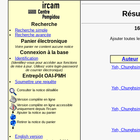
Résul
Recherche
16
Recherche simple
Recherche avancée
Ajouter toutes l
Panier électronique
Votre panier ne contient aucune notice
Connexion à la base
Identification
Auteur
(Identifiez-vous pour accéder aux fonctions
de mise à jour. Utilisez votre login-password
Yeh, Chunghsin
de courrier électronique)
Entrepôt OAI-PMH
Soumettre une requête
Yeh, Chunghsin
Consulter la notice détaillée
Version complète en ligne
Version complète en ligne accessible
Yeh, Chunghsin
uniquement depuis l'Ircam
Ajouter la notice au panier
Retirer la notice du panier
Yeh, Chunghsin
English version