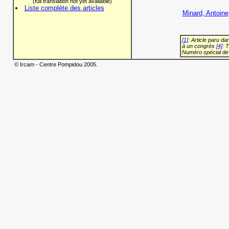
(full translation not yet available)
Liste complète des articles
Minard, Antoine
[1]
: Article paru d
à un congrès
[4]
: 
Numéro spécial de
© Ircam - Centre Pompidou 2005.