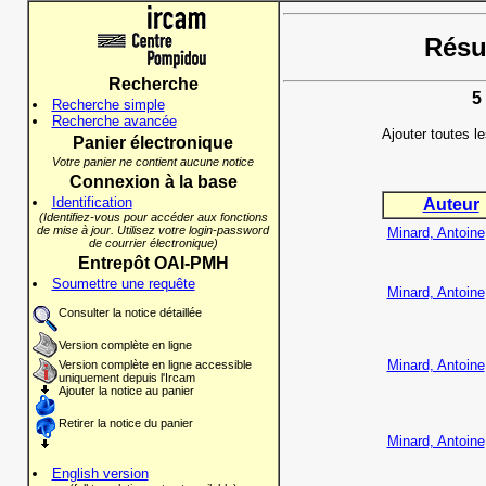
Résul
Recherche
5
Recherche simple
Recherche avancée
Ajouter toutes l
Panier électronique
Votre panier ne contient aucune notice
Connexion à la base
Identification
Auteur
(Identifiez-vous pour accéder aux fonctions
de mise à jour. Utilisez votre login-password
Minard, Antoine
de courrier électronique)
Entrepôt OAI-PMH
Soumettre une requête
Minard, Antoine
Consulter la notice détaillée
Version complète en ligne
Minard, Antoine
Version complète en ligne accessible
uniquement depuis l'Ircam
Ajouter la notice au panier
Retirer la notice du panier
Minard, Antoine
English version