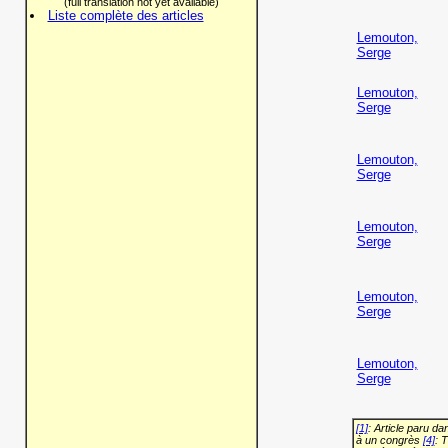
(full translation not yet available)
Liste complète des articles
Lemouton,
Serge
Lemouton,
Serge
Lemouton,
Serge
Lemouton,
Serge
Lemouton,
Serge
Lemouton,
Serge
[1]
: Article paru d
à un congrès
[4]
: 