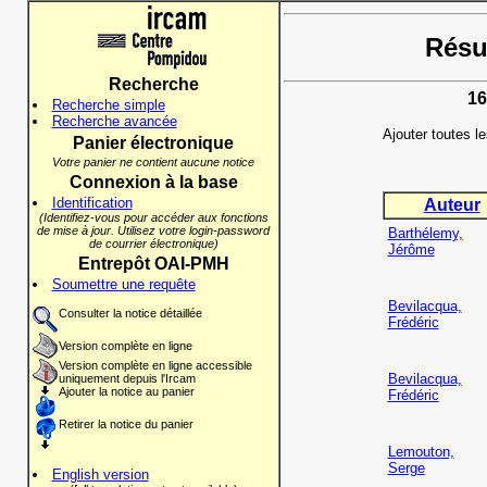
Résul
Recherche
16
Recherche simple
Recherche avancée
Ajouter toutes l
Panier électronique
Votre panier ne contient aucune notice
Connexion à la base
Identification
Auteur
(Identifiez-vous pour accéder aux fonctions
de mise à jour. Utilisez votre login-password
Barthélemy,
de courrier électronique)
Jérôme
Entrepôt OAI-PMH
Soumettre une requête
Bevilacqua,
Consulter la notice détaillée
Frédéric
Version complète en ligne
Version complète en ligne accessible
Bevilacqua,
uniquement depuis l'Ircam
Ajouter la notice au panier
Frédéric
Retirer la notice du panier
Lemouton,
Serge
English version