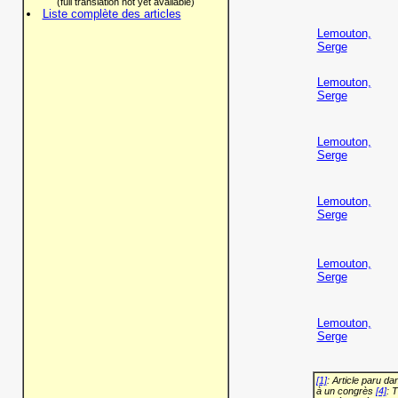
(full translation not yet available)
Liste complète des articles
Lemouton,
Serge
Lemouton,
Serge
Lemouton,
Serge
Lemouton,
Serge
Lemouton,
Serge
Lemouton,
Serge
[1]
: Article paru d
à un congrès
[4]
: 