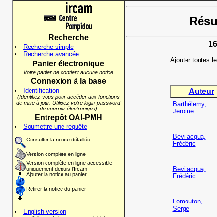
Résul
Recherche
16
Recherche simple
Recherche avancée
Ajouter toutes l
Panier électronique
Votre panier ne contient aucune notice
Connexion à la base
Identification
Auteur
(Identifiez-vous pour accéder aux fonctions
de mise à jour. Utilisez votre login-password
Barthélemy,
de courrier électronique)
Jérôme
Entrepôt OAI-PMH
Soumettre une requête
Bevilacqua,
Consulter la notice détaillée
Frédéric
Version complète en ligne
Version complète en ligne accessible
Bevilacqua,
uniquement depuis l'Ircam
Ajouter la notice au panier
Frédéric
Retirer la notice du panier
Lemouton,
Serge
English version