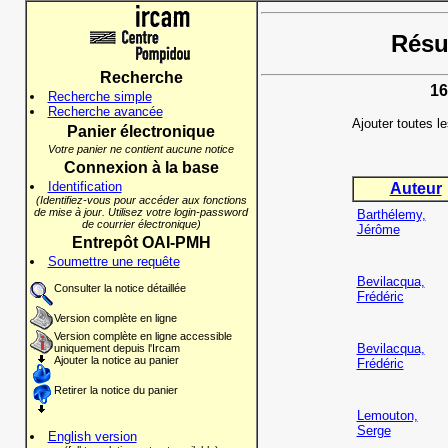
Résul
Recherche
16
Recherche simple
Recherche avancée
Ajouter toutes l
Panier électronique
Votre panier ne contient aucune notice
Connexion à la base
Identification
Auteur
(Identifiez-vous pour accéder aux fonctions
de mise à jour. Utilisez votre login-password
Barthélemy,
de courrier électronique)
Jérôme
Entrepôt OAI-PMH
Soumettre une requête
Bevilacqua,
Consulter la notice détaillée
Frédéric
Version complète en ligne
Version complète en ligne accessible
Bevilacqua,
uniquement depuis l'Ircam
Ajouter la notice au panier
Frédéric
Retirer la notice du panier
Lemouton,
Serge
English version