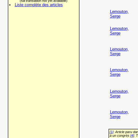
(full translation not yet available)
Liste complète des articles
Lemouton,
Serge
Lemouton,
Serge
Lemouton,
Serge
Lemouton,
Serge
Lemouton,
Serge
Lemouton,
Serge
[1]
: Article paru d
à un congrès
[4]
: 